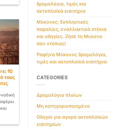
δρομολόγια, τιμές και
ακτοπλοϊκά εισιτήρια
Μύκονος: Εκπληκτικές
παραλίες, εναλλακτικά στέκια
και οδηγίες. Ζήσε τη Μύκονο
σαν ντόπιος!
Ραφήνα Μύκονος δρομολόγια,
τιμές και ακτοπλοϊκά εισιτήρια
rs: 10
ό τους
CATEGORIES
ώτες
Δρομολόγια πλοίων
οναδική
οσφέρει
Μη κατηγοριοποιημένο
 και
Οδηγοί για αγορά ακτοπλοϊκών
εισιτηρίων