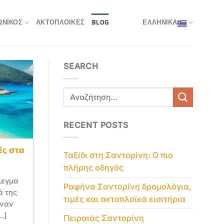
ΩΝΙΚΌΣ
ΑΚΤΟΠΛΟΙΚΈΣ
BLOG
ΕΛΛΗΝΙΚΑ
SEARCH
RECENT POSTS
ές στα
Ταξίδι στη Σαντορίνη: Ο πιο
πλήρης οδηγός
πλεγμα
Ραφήνα Σαντορίνη δρομολόγια,
ά της
τιμές και ακτοπλοϊκά εισιτήρια
έναν
.]
Πειραιάς Σαντορίνη