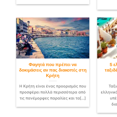
Φαγητά που πρέπει να
5 ε
δοκιμάσεις αν πας διακοπές στη
ταξιδ
Κρήτη
Η Κρήτη είναι ένας προορισμός που
Ταξ
προσφέρει πολλά περισσότερα από
ελληνικά
τις πανέμορφες παραλίες και τα[...]
υπέ
δι