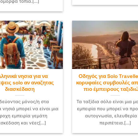
όμορφα τοπία.[...]
λληνικά νησια για να
Οδηγός για Solo Travelle
έψεις solo αν αναζητας
κορυφαίες συμβουλές απ
διασκέδαση
πιο έμπειρους ταξιδι
ιδεύοντας μόνος/η στα
Τα ταξίδια σόλο είναι μια μ
 νησιά μπορεί να είναι μια
εμπειρία που μπορεί να πρ
ροχη εμπειρία γεμάτη
αυτογνωσία, ελευθερία
ασκέδαση και νέες[...]
περιπέτεια.[...]