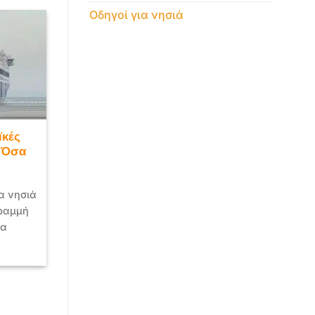
Οδηγοί για νησιά
ϊκές
: Όσα
α νησιά
γραμμή
να