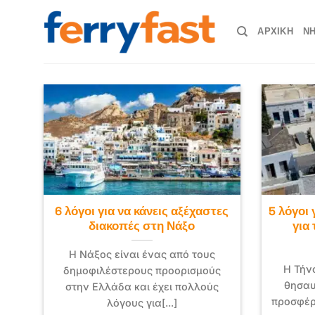
Μετάβαση
στο
ΑΡΧΙΚΗ
ΝΗ
περιεχόμενο
6 λόγοι για να κάνεις αξέχαστες
5 λόγοι 
διακοπές στη Νάξο
για 
Η Νάξος είναι ένας από τους
Η Τήν
δημοφιλέστερους προορισμούς
θησαυ
στην Ελλάδα και έχει πολλούς
προσφέρε
λόγους για[...]