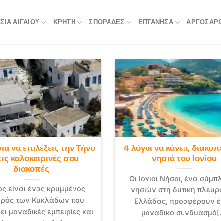
ΣΙΆ ΑΙΓΑΊΟΥ
ΚΡΉΤΗ
ΣΠΟΡΆΔΕΣ
ΕΠΤΆΝΗΣΑ
ΑΡΓΟΣΑΡ
για να επιλέξεις την Τήνο
4 λόγοι να κάνεις διακοπ
τις καλοκαιρινές σου
νησιά του Ιονίου
διακοπές
Οι Ιόνιοι Νήσοι, ένα σύμ
ος είναι ένας κρυμμένος
νησιών στη δυτική πλευρ
ρός των Κυκλάδων που
Ελλάδας, προσφέρουν 
ι μοναδικές εμπειρίες και
μοναδικό συνδυασμό[..