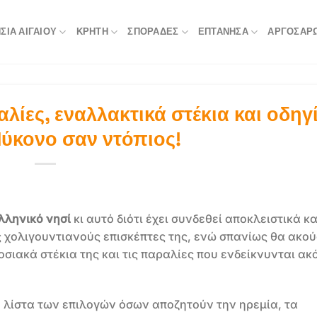
ΣΙΆ ΑΙΓΑΊΟΥ
ΚΡΉΤΗ
ΣΠΟΡΆΔΕΣ
ΕΠΤΆΝΗΣΑ
ΑΡΓΟΣΑΡ
ίες, εναλλακτικά στέκια και οδηγί
ύκονο σαν ντόπιος!
λληνικό νησί
κι αυτό διότι έχει συνδεθεί αποκλειστικά κα
ους χολιγουντιανούς επισκέπτες της, ενώ σπανίως θα ακού
οσιακά στέκια της και τις παραλίες που ενδείκνυνται ακ
η λίστα των επιλογών όσων αποζητούν την ηρεμία, τα