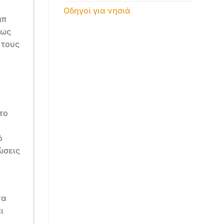
Οδηγοί για νησιά
μπ
πως
 τους
το
ό
ώσεις
να
ι