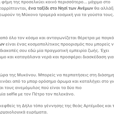
η φήμη της προσελκύει κοινό περισσότερο… μάχιμο στο
αταρρίπτονται,
ένα ταξίδι στο Νησί των Ανέμων
θα αλλάξ
εωρούν τη Μύκονο τρομερά κοσμική για τα γούστα τους.
y από όλο τον κόσμο και ανταγωνίζεται θέρετρα με παγκ
ων
είναι ένας κοσμοπολίτικος προορισμός που μπορείς 
διακοπές σου εδώ μία πραγματική εμπειρία ζωής. Έχει
μμο και καταγάλανα νερά και προσφέρει διασκέδαση για
 Χώρα της Μυκόνου. Μπορείς να περπατήσεις στη διάσημ
ινάει από το μπαρ ορόσημο άρωμα και καταλήγει στο γι
αι τους ανεμόμυλος πού είναι τα δύο πιο
α selfie με τον Πέτρο τον πελεκάνο.
κεφθείς τη Δήλο τόπο γέννησης της θεάς Αρτέμιδος και 
αρχαιολογικά ευρήματα.