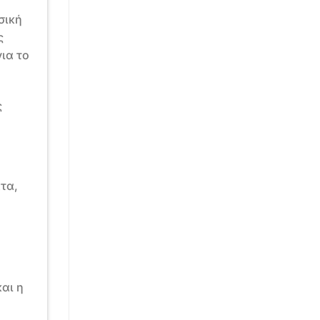
σική
ς
ια το
ς
τα,
αι η