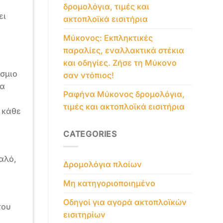
δρομολόγια, τιμές και
ει
ακτοπλοϊκά εισιτήρια
Μύκονος: Εκπληκτικές
παραλίες, εναλλακτικά στέκια
και οδηγίες. Ζήσε τη Μύκονο
όσμιο
σαν ντόπιος!
να
Ραφήνα Μύκονος δρομολόγια,
τιμές και ακτοπλοϊκά εισιτήρια
 κάθε
CATEGORIES
η
αλό,
Δρομολόγια πλοίων
Μη κατηγοριοποιημένο
Οδηγοί για αγορά ακτοπλοϊκών
του
εισιτηρίων