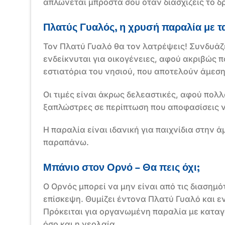
απλώνεται μπροστά σου όταν διασχίζεις το δρ
Πλατύς Γυαλός, η χρυσή παραλία με τ
Τον Πλατύ Γυαλό θα τον λατρέψεις! Συνδυάζε
ενδείκνυται για οικογένειες, αφού ακριβώς 
εστιατόρια του νησιού, που αποτελούν άμεση 
Οι τιμές είναι άκρως δελεαστικές, αφού πο
ξαπλώστρες σε περίπτωση που αποφασίσεις να
Η παραλία είναι ιδανική για παιχνίδια στην 
παραπάνω.
Μπάνιο στον Ορνό – Θα πεις όχι;
Ο Ορνός μπορεί να μην είναι από τις διασημ
επίσκεψη. Θυμίζει έντονα Πλατύ Γυαλό και εν
Πρόκειται για οργανωμένη παραλία με καταγ
όσο και η νεολαία.