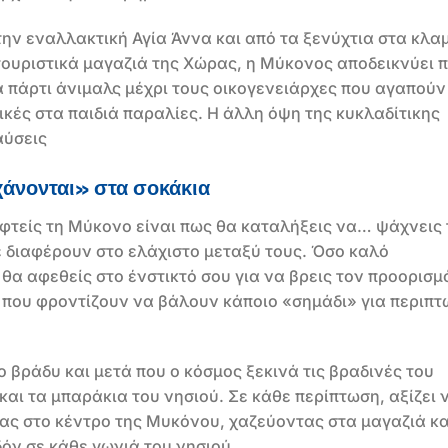
την εναλλακτική Αγία Άννα και από τα ξενύχτια στα κλα
 τουριστικά μαγαζιά της Χώρας, η Μύκονος αποδεικνύει 
ά πάρτι άνιμαλς μέχρι τους οικογενειάρχες που αγαπούν
ικές στα παιδιά παραλίες. Η άλλη όψη της κυκλαδίτικης
αύσεις
χάνονται» στα σοκάκια
φτείς τη Μύκονο είναι πως θα καταλήξεις να… ψάχνεις 
ε διαφέρουν στο ελάχιστο μεταξύ τους. Όσο καλό
θα αφεθείς στο ένστικτό σου για να βρεις τον προορισμ
ς που φροντίζουν να βάλουν κάποιο «σημάδι» για περιπτ
ο βράδυ και μετά που ο κόσμος ξεκινά τις βραδινές του
 και τα μπαράκια του νησιού. Σε κάθε περίπτωση, αξίζει 
ς στο κέντρο της Μυκόνου, χαζεύοντας στα μαγαζιά κα
όν σε κάθε γωνιά του νησιού.