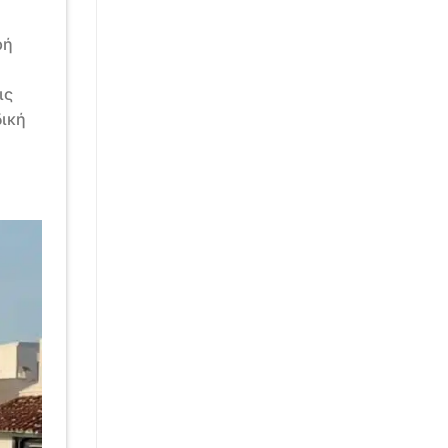
ρή
ις
δική