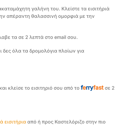
 ακαταμάχητη γαλήνη του. Κλείστε τα εισιτήριά
 την απέραντη θαλασσινή ομορφιά με την
αβε τα σε 2 λεπτά στο email σου.
ι δες όλα τα δρομολόγια πλοίων για
f
e
rry
fast
αι κλείσε το εισιτηριό σου από το
σε 2
ά εισιτήρια
από ή προς Καστελόριζο στην πιο