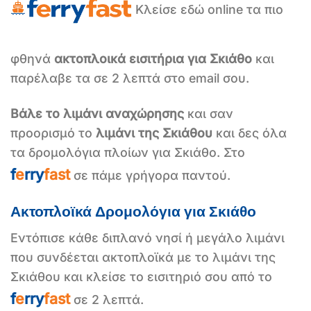
Κλείσε εδώ online τα πιο
φθηνά
ακτοπλοικά εισιτήρια για Σκιάθο
και
παρέλαβε τα σε 2 λεπτά στο email σου.
Βάλε το λιμάνι αναχώρησης
και σαν
προορισμό το
λιμάνι της Σκιάθου
και δες όλα
τα δρομολόγια πλοίων για Σκιάθο. Στο
f
e
rry
fast
σε πάμε γρήγορα παντού.
Ακτοπλοϊκά Δρομολόγια για Σκιάθο
Εντόπισε κάθε διπλανό νησί ή μεγάλο λιμάνι
που συνδέεται ακτοπλοϊκά με το λιμάνι της
Σκιάθου και κλείσε το εισιτηριό σου από το
f
e
rry
fast
σε 2 λεπτά.