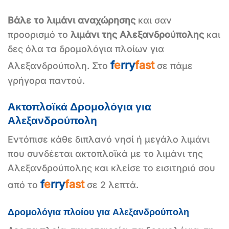
Βάλε το λιμάνι αναχώρησης
και σαν
προορισμό το
λιμάνι της Αλεξανδρούπολης
και
δες όλα τα δρομολόγια πλοίων για
f
e
rry
fast
Αλεξανδρούπολη. Στο
σε πάμε
γρήγορα παντού.
Ακτοπλοϊκά Δρομολόγια για
Αλεξανδρούπολη
Εντόπισε κάθε διπλανό νησί ή μεγάλο λιμάνι
που συνδέεται ακτοπλοϊκά με το λιμάνι της
Αλεξανδρούπολης και κλείσε το εισιτηριό σου
f
e
rry
fast
από το
σε 2 λεπτά.
Δρομολόγια πλοίου για Αλεξανδρούπολη