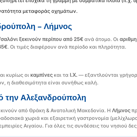
ξυπηρετεί εποχικά τη γραμμή με συμβατικά πλοία (π.χ.
νατότητα μεταφοράς οχημάτων.
δρούπολη – Λήμνος
σαλόνι ξεκινούν περίπου από 25€
ανά άτομο. Οι
αριθμη
65€
. Οι τιμές διαφέρουν ανά περίοδο και πληρότητα.
αι κυρίως οι
καμπίνες
και τα
Ι.Χ.
— εξαντλούνται γρήγορ
όν, η διαθεσιμότητα είναι συνήθως καλή.
πό την Αλεξανδρούπολη
 ξεκινούν από Θράκη & Ανατολική Μακεδονία. Η
Λήμνος
πρ
ραδοσιακά χωριά και εξαιρετική γαστρονομία (μελίχλωρο
μπειρίες Αιγαίου. Για όλες τις συνδέσεις του νησιού δε