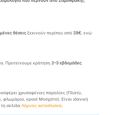
 δρομολόγια που περνούν από Σαμοθράκη),
μένες θέσεις
ξεκινούν περίπου από
29€
, ενώ
α. Προτείνουμε κράτηση
2–3 εβδομάδες
οσφέρει χρυσαφένιες παραλίες (Πλατύ,
, φλωμάρια, κρασί Μοσχάτο). Είναι ιδανική
ς τη σελίδα
Λήμνος ακτοπλοϊκά
.