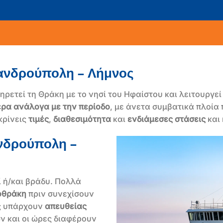
ξανδρούπολη – Λήμνος
ηρετεί τη Θράκη με το νησί του Ηφαίστου και λειτουργε
έρα ανάλογα με την περίοδο
, με άνετα συμβατικά πλοία
κρίνεις
τιμές
,
διαθεσιμότητα
και
ενδιάμεσες στάσεις
και 
νδρούπολη –
 ή/και βράδυ. Πολλά
οθράκη
πριν συνεχίσουν
ες υπάρχουν
απευθείας
ν και οι ώρες διαφέρουν