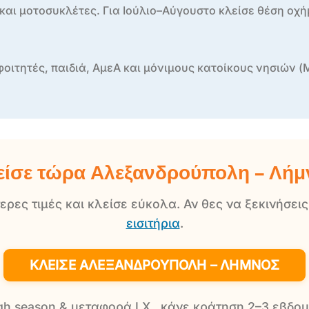
. και μοτοσυκλέτες. Για Ιούλιο–Αύγουστο κλείσε θέση οχ
ιτητές, παιδιά, ΑμεΑ και μόνιμους κατοίκους νησιών (
είσε τώρα Αλεξανδρούπολη – Λήμ
τερες τιμές και κλείσε εύκολα. Αν θες να ξεκινήσει
εισιτήρια
.
ΚΛΕΊΣΕ ΑΛΕΞΑΝΔΡΟΎΠΟΛΗ – ΛΉΜΝΟΣ
high season & μεταφορά Ι.Χ., κάνε κράτηση 2–3 εβδομ