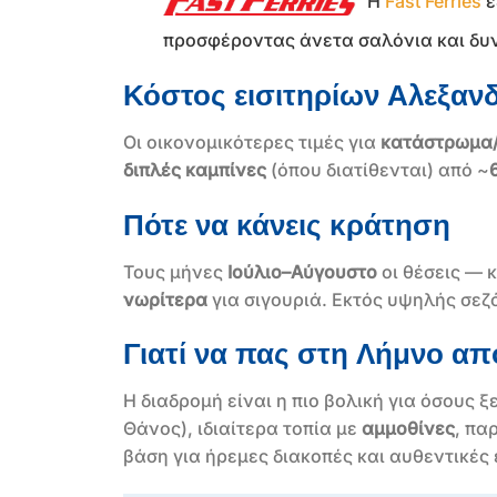
Η
Fast Ferries
ε
προσφέροντας άνετα σαλόνια και δυ
Κόστος εισιτηρίων Αλεξαν
Οι οικονομικότερες τιμές για
κατάστρωμα/
διπλές καμπίνες
(όπου διατίθενται) από ~
Πότε να κάνεις κράτηση
Τους μήνες
Ιούλιο–Αύγουστο
οι θέσεις — κ
νωρίτερα
για σιγουριά. Εκτός υψηλής σεζ
Γιατί να πας στη Λήμνο α
Η διαδρομή είναι η πιο βολική για όσους
Θάνος), ιδιαίτερα τοπία με
αμμοθίνες
, πα
βάση για ήρεμες διακοπές και αυθεντικές ε