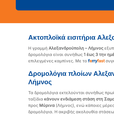
Ακτοπλοϊκά εισιτήρια Αλε
Η γραμμή
Αλεξανδρούπολη – Λήμνος
εξυπ
δρομολόγια είναι συνήθως
1 έως 3 την ημ
επιλεγμένες καμπίνες. Με το
f
e
rry
fast
συγ
Δρομολόγια πλοίων Αλεξα
Λήμνος
Τα δρομολόγια εκτελούνται συνήθως πρωί
ταξίδια
κάνουν ενδιάμεση στάση στη Σαμ
προς
Μύρινα
(Λήμνος), ενώ κάποιες μέρ
δρομολόγια. Η ακριβής ακολουθία στάσεω