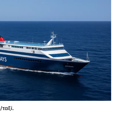
/ταξί.