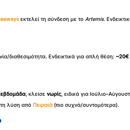
 Seaways
εκτελεί τη σύνδεση με το
Artemis
. Ενδεικτ
ία/διαθεσιμότητα. Ενδεικτικά για απλή θέση:
~20€
/εβδομάδα
, κλείσε
νωρίς
, ειδικά για Ιούλιο–Αύγουστ
ε τη λύση από
Πειραιά
(πιο συχνά/συντομότερα).
ο