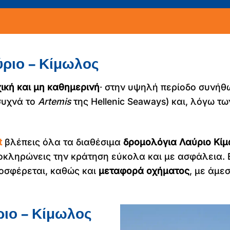
ύριο – Κίμωλος
ική και μη καθημερινή
· στην υψηλή περίοδο συνήθ
συχνά το
Artemis
της Hellenic Seaways) και, λόγω τ
t
βλέπεις όλα τα διαθέσιμα
δρομολόγια Λαύριο Κί
οκληρώνεις την κράτηση εύκολα και με ασφάλεια. 
οσφέρεται, καθώς και
μεταφορά οχήματος
, με άμε
ιο – Κίμωλος