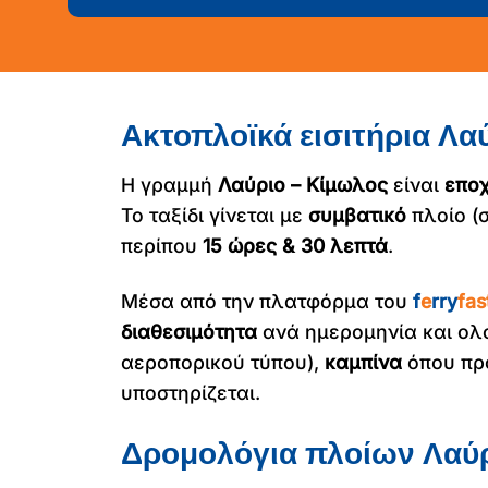
Ακτοπλοϊκά εισιτήρια Λα
Η γραμμή
Λαύριο – Κίμωλος
είναι
εποχ
Το ταξίδι γίνεται με
συμβατικό
πλοίο (
περίπου
15 ώρες & 30 λεπτά
.
Μέσα από την πλατφόρμα του
f
e
rry
fas
διαθεσιμότητα
ανά ημερομηνία και ολ
αεροπορικού τύπου),
καμπίνα
όπου πρ
υποστηρίζεται.
Δρομολόγια πλοίων Λαύρ