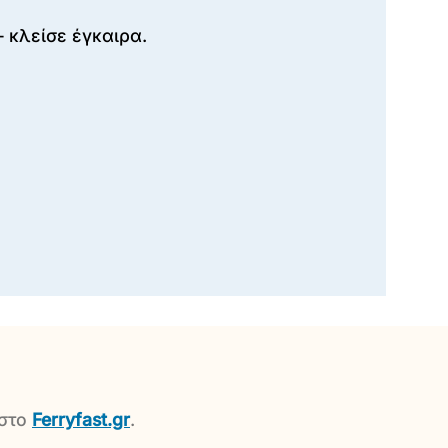
— κλείσε έγκαιρα.
 στο
Ferryfast.gr
.