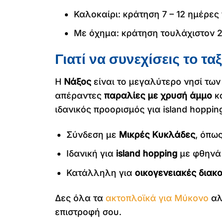
Καλοκαίρι: κράτηση 7 – 12 ημέρες 
Με όχημα: κράτηση τουλάχιστον 
Γιατί να συνεχίσεις το τα
Η
Νάξος
είναι το μεγαλύτερο νησί τω
απέραντες
παραλίες με χρυσή άμμο
κα
ιδανικός προορισμός για island hoppin
Σύνδεση με
Μικρές Κυκλάδες
, όπω
Ιδανική για
island hopping
με φθηνά 
Κατάλληλη για
οικογενειακές διακ
Δες όλα τα
ακτοπλοϊκά για Μύκονο
αλ
επιστροφή σου.