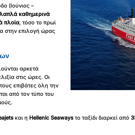
δο (Ιούνιος –
λαπλά καθημερινά
ά πλοία
, τόσο το πρωί
ία στην επιλογή ώρας
ίων
λούνται αρκετά
ιξία στις ώρες. Οι
τους επιβάτες όλη την
αι από τον τύπο του
μούς.
eajets
και η
Hellenic Seaways
το ταξίδι διαρκεί από
3