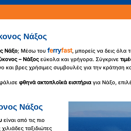
κονος Νάξος
f
e
rry
fast
ς Νάξο
; Μέσω του
, μπορείς να δεις όλα 
ύκονος – Νάξος
εύκολα και γρήγορα. Σύγκρινε
τιμέ
 και βρες χρήσιμες συμβουλές για την κράτηση και
σφάλισε
φθηνά ακτοπλοϊκά εισιτήρια
για Νάξο, επιλ
ονος Νάξος
υ
είναι από τις πιο
 χιλιάδες ταξιδιώτες