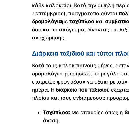
κάθε καλοκαίρι. Κατά την υψηλή περίο
Σεπτέμβριος), πραγματοποιούνται
πολ
δρομολόγια
με
ταχύπλοα
και
συμβατικ
όσο και το απόγευμα, δίνοντας ευελιξ
αναχώρησης.
Διάρκεια ταξιδιού και τύποι πλο
Κατά τους καλοκαιρινούς μήνες, εκτε
δρομολόγια ημερησίως, με μεγάλη ευελ
εταιρείες φροντίζουν να εξυπηρετούν 
ημέρα. Η
διάρκεια του ταξιδιού
εξαρτάτ
πλοίου και τους ενδιάμεσους προορισ
Ταχύπλοα:
Με εταιρείες όπως η
S
άνεση.