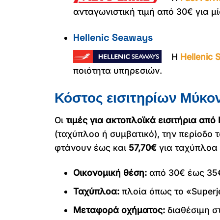
ανταγωνιστική τιμή από 30€ για μ
Hellenic Seaways
Η
Hellenic
ποιότητα υπηρεσιών.
Κόστος εισιτηρίων Μύκο
Οι
τιμές για ακτοπλοϊκά εισιτήρια απ
(ταχύπλοο ή συμβατικό), την περίοδο τ
φτάνουν έως και
57,70€
για ταχύπλοα 
Οικονομική θέση:
από 30€ έως 35€ 
Ταχύπλοα:
πλοία όπως το «Superj
Μεταφορά οχήματος:
διαθέσιμη σ