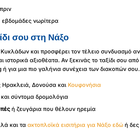
πριν
2 εβδομάδες νωρίτερα
ξίδι σου στη Νάξο
ν Κυκλάδων και προσφέρει τον τέλειο συνδυασμό αν
ι ιστορικά αξιοθέατα. Αν ξεκινάς το ταξίδι σου απ
g ή για μια πιο γαλήνια συνέχεια των διακοπών σου.
ς Ηρακλειά, Δονούσα και
Κουφονήσια
και σύντομα δρομολόγια
οπές
ή ζευγάρια που θέλουν ηρεμία
λά και τα
ακτοπλοϊκά εισιτήρια για Νάξο εδώ
ή δες