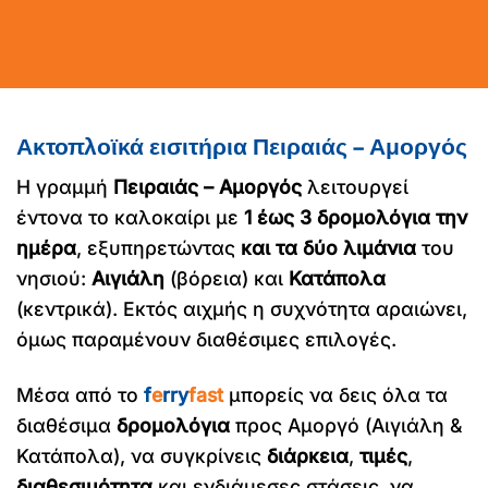
Ακτοπλοϊκά εισιτήρια Πειραιάς – Αμοργός
Η γραμμή
Πειραιάς – Αμοργός
λειτουργεί
έντονα το καλοκαίρι με
1 έως 3 δρομολόγια την
ημέρα
, εξυπηρετώντας
και τα δύο λιμάνια
του
νησιού:
Αιγιάλη
(βόρεια) και
Κατάπολα
(κεντρικά). Εκτός αιχμής η συχνότητα αραιώνει,
όμως παραμένουν διαθέσιμες επιλογές.
Μέσα από το
f
e
rry
fast
μπορείς να δεις όλα τα
διαθέσιμα
δρομολόγια
προς Αμοργό (Αιγιάλη &
Κατάπολα), να συγκρίνεις
διάρκεια
,
τιμές
,
διαθεσιμότητα
και ενδιάμεσες στάσεις, να