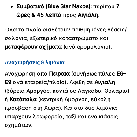
Συμβατικό (Blue Star Naxos):
περίπου
7
ώρες & 45 λεπτά
προς
Αιγιάλη
.
Όλα τα πλοία διαθέτουν αριθμημένες θέσεις/
σαλόνια, εξωτερικά καταστρώματα και
μεταφέρουν οχήματα
(ανά δρομολόγιο).
Αναχωρήσεις & λιμάνια
Αναχώρηση από
Πειραιά
(συνήθως πύλες
Ε6–
Ε9
ανά εταιρεία/πλοίο). Άφιξη σε
Αιγιάλη
(βόρεια Αμοργός, κοντά σε Λαγκάδα–Θολάρια)
ή
Κατάπολα
(κεντρική Αμοργός, εύκολη
πρόσβαση στη Χώρα). Και στα δύο λιμάνια
υπάρχουν λεωφορεία, ταξί και ενοικιάσεις
οχημάτων.