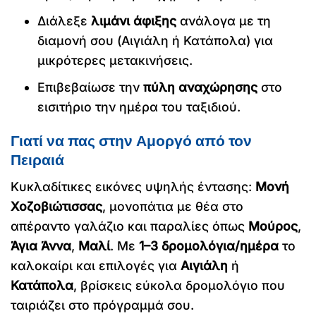
Διάλεξε
λιμάνι άφιξης
ανάλογα με τη
διαμονή σου (Αιγιάλη ή Κατάπολα) για
μικρότερες μετακινήσεις.
Επιβεβαίωσε την
πύλη αναχώρησης
στο
εισιτήριο την ημέρα του ταξιδιού.
Γιατί να πας στην Αμοργό από τον
Πειραιά
Κυκλαδίτικες εικόνες υψηλής έντασης:
Μονή
Χοζοβιώτισσας
, μονοπάτια με θέα στο
απέραντο γαλάζιο και παραλίες όπως
Μούρος
,
Άγια Άννα
,
Μαλί
. Με
1–3 δρομολόγια/ημέρα
το
καλοκαίρι και επιλογές για
Αιγιάλη
ή
Κατάπολα
, βρίσκεις εύκολα δρομολόγιο που
ταιριάζει στο πρόγραμμά σου.