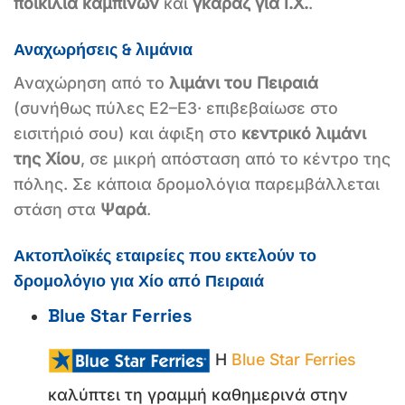
ποικιλία καμπινών
και
γκαράζ για Ι.Χ.
.
Αναχωρήσεις & λιμάνια
Αναχώρηση από το
λιμάνι του Πειραιά
(συνήθως πύλες Ε2–Ε3· επιβεβαίωσε στο
εισιτήριό σου) και άφιξη στο
κεντρικό λιμάνι
της Χίου
, σε μικρή απόσταση από το κέντρο της
πόλης. Σε κάποια δρομολόγια παρεμβάλλεται
στάση στα
Ψαρά
.
Ακτοπλοϊκές εταιρείες που εκτελούν το
δρομολόγιο για Χίο από Πειραιά
Blue Star Ferries
Η
Blue Star Ferries
καλύπτει τη γραμμή καθημερινά στην