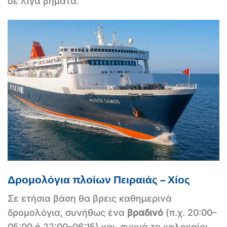
σε λίγα βήματα.
Δρομολόγια πλοίων Πειραιάς – Χίος
Σε ετήσια βάση θα βρεις καθημερινά
δρομολόγια, συνήθως ένα
βραδινό
(π.χ. 20:00–
05:00 ή 22:00–06:15) και, συχνά το καλοκαίρι,