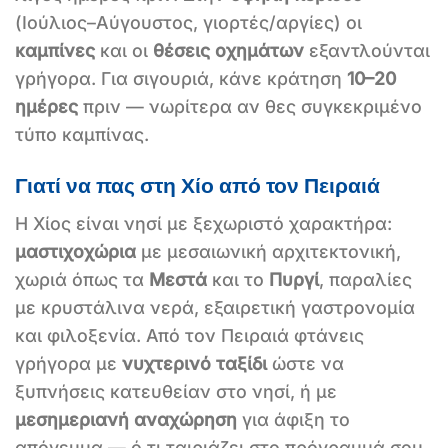
(Ιούλιος–Αύγουστος, γιορτές/αργίες) οι
καμπίνες
και οι
θέσεις οχημάτων
εξαντλούνται
γρήγορα. Για σιγουριά, κάνε κράτηση
10–20
ημέρες
πριν — νωρίτερα αν θες συγκεκριμένο
τύπο καμπίνας.
Γιατί να πας στη Χίο από τον Πειραιά
Η Χίος είναι νησί με ξεχωριστό χαρακτήρα:
μαστιχοχώρια
με μεσαιωνική αρχιτεκτονική,
χωριά όπως τα
Μεστά
και το
Πυργί
, παραλίες
με κρυστάλινα νερά, εξαιρετική γαστρονομία
και φιλοξενία. Από τον Πειραιά φτάνεις
γρήγορα με
νυχτερινό ταξίδι
ώστε να
ξυπνήσεις κατευθείαν στο νησί, ή με
μεσημεριανή αναχώρηση
για άφιξη το
απόγευμα — ό,τι ταιριάζει στο πρόγραμμά σου.