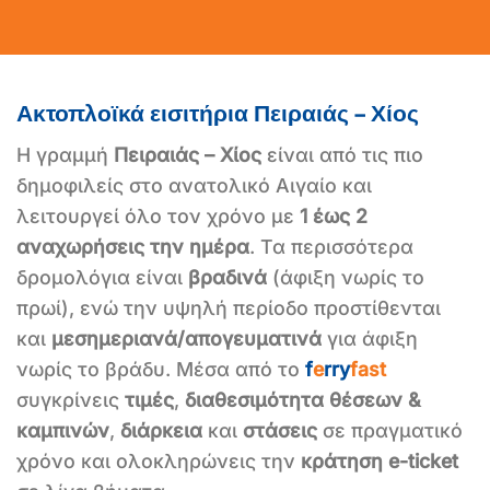
Ακτοπλοϊκά εισιτήρια Πειραιάς – Χίος
Η γραμμή
Πειραιάς – Χίος
είναι από τις πιο
δημοφιλείς στο ανατολικό Αιγαίο και
λειτουργεί όλο τον χρόνο με
1 έως 2
αναχωρήσεις την ημέρα
. Τα περισσότερα
δρομολόγια είναι
βραδινά
(άφιξη νωρίς το
πρωί), ενώ την υψηλή περίοδο προστίθενται
και
μεσημεριανά/απογευματινά
για άφιξη
νωρίς το βράδυ. Μέσα από το
f
e
rry
fast
συγκρίνεις
τιμές
,
διαθεσιμότητα θέσεων &
καμπινών
,
διάρκεια
και
στάσεις
σε πραγματικό
χρόνο και ολοκληρώνεις την
κράτηση e-ticket