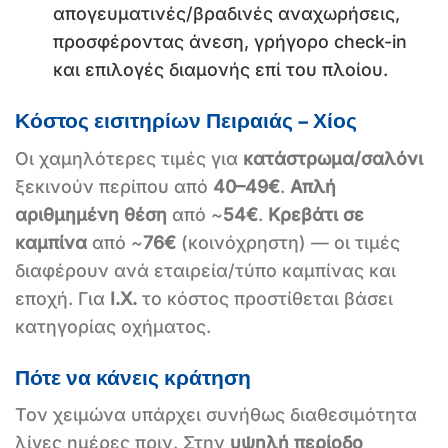
απογευματινές/βραδινές αναχωρήσεις,
προσφέροντας άνεση, γρήγορο check-in
και επιλογές διαμονής επί του πλοίου.
Κόστος εισιτηρίων Πειραιάς – Χίος
Οι χαμηλότερες τιμές για
κατάστρωμα/σαλόνι
ξεκινούν περίπου από
40–49€
.
Απλή
αριθμημένη θέση
από ~
54€
.
Κρεβάτι σε
καμπίνα
από ~
76€
(κοινόχρηστη) — οι τιμές
διαφέρουν ανά εταιρεία/τύπο καμπίνας και
εποχή. Για
Ι.Χ.
το κόστος προστίθεται βάσει
κατηγορίας οχήματος.
Πότε να κάνεις κράτηση
Τον χειμώνα υπάρχει συνήθως διαθεσιμότητα
λίγες ημέρες πριν. Στην
υψηλή περίοδο