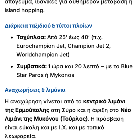
απόγευμα, ιδανικές για αυθημερόν μετάβαση ή
island hopping.
Διάρκεια ταξιδιού & τύποι πλοίων
Ταχύπλοα:
Από 25’ έως 40’ (π.χ.
Eurochampion Jet, Champion Jet 2,
Worldchampion Jet)
Συμβατικά:
1 ώρα και 20 λεπτά – με το Blue
Star Paros ή Mykonos
Αναχωρήσεις & λιμάνια
Η αναχώρηση γίνεται από το
κεντρικό λιμάνι
της Ερμούπολης
στη Σύρο και η άφιξη στο
Νέο
Λιμάνι της Μυκόνου (Τούρλος)
. Η πρόσβαση
είναι εύκολη και με Ι.Χ. και με τοπικά
λεωφορεία.